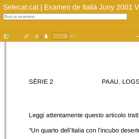
Selecat.cat | Examen de Italià Juny 2001
V