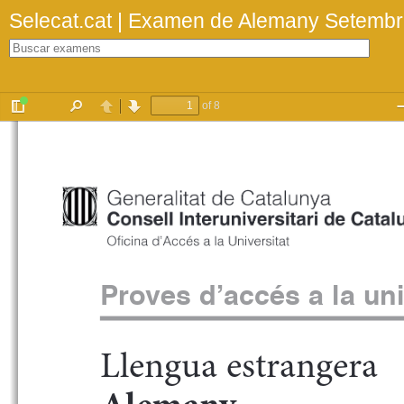
Selecat.cat | Examen de Alemany Setemb